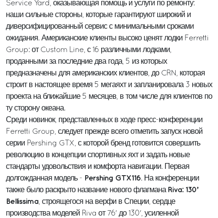
Service Yard, оказывающая помощь и услуги по ремонту:
наши сильные стороны, которые гарантируют широкий и
диверсифицированный сервис с минимальными сроками
ожидания. Американские клиенты высоко ценят лодки Ferretti
Group: от Custom Line, с 16 различными лодками,
проданными за последние два года, 5 из которых
предназначены для американских клиентов, до CRN, которая
строит в настоящее время 5 мегаяхт и запланировала 3 новых
проекта на ближайшие 5 месяцев, в том числе для клиентов по
ту сторону океана.
Среди новинок, представленных в ходе пресс-конференции
Ferretti Group, следует прежде всего отметить запуск новой
серии Pershing GTX, с которой бренд готовится совершить
революцию в концепции спортивных яхт и задать новые
стандарты удовольствия и комфорта навигации. Первая
Pershing GTX116
долгожданная модель -
. На конференции
Riva: 130’
также было раскрыто название нового флагмана
Bellissima
, строящегося на верфи в Специи, сердце
производства моделей Riva от 76' до 130', усиленной