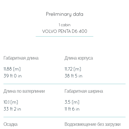
Preliminary data
1 cabin
VOLVO PENTA D6 400
Габаритная длина
Длина корпуса
11.88 [m]
11.72 [m]
39 ft 0 in
38 ft 5 in
Длина по ватерлинии
Габаритная ширина
10.1 [m]
3.5 [m]
33 ft 2 in
11 ft 6 in
Осадка
Водоизмещение без загрузки