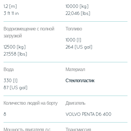
1.2 [m]
10000 [kg]
3 ft 11 in
22,046 [lbs]
Водоизмещение с полной
Топливо
загрузкой
1000 [l]
12500 [kg]
264 [US gal]
27,558 [lbs]
Вода
Материал
330 [l]
Стеклопластик
87 [US gal]
Количество людей на борту
Двигатель
8
VOLVO PENTA D6 400
Мощность двигателя л.с.
Трансмиссия