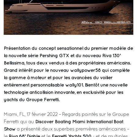
Présentation du concept sensationnel du premier modèle de
la nouvelle série Pershing GTX et du nouveau Riva 130’
Bellissima, tous deux vendus à des propriétaires américains.
Grand intérêt pour le nouveau wallypower58 qui complète
la gamme à moteur et pour les avancées du voilier
entièrement personnalisable wally101. Bientôt une nouvelle
technologie anticollision innovante, en exclusivité pour les
yachts du Groupe Ferretti.
Miami, FL, 17 février 2022 – Regards pointés sur le Groupe
Discover Boating Miami International Boat
Ferretti qui au
Show
a présenté deux superbes premières américaines –
Riva 68’ Diable
Ferretti Yachts 500
le
et le
- et de multiples