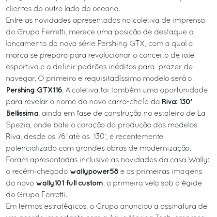
clientes do outro lado do oceano.
Entre as novidades apresentadas na coletiva de imprensa
do Grupo Ferretti, merece uma posição de destaque o
lançamento da nova série Pershing GTX, com a qual a
marca se prepara para revolucionar o conceito de iate
esportivo e a definir padrões inéditos para prazer de
navegar. O primeiro e requisitadíssimo modelo será o
Pershing GTX116
. A coletiva foi também uma oportunidade
Riva: 130’
para revelar o nome do novo carro-chefe da
Bellissima
, ainda em fase de construção no estaleiro de La
Spezia, onde bate o coração da produção dos modelos
Riva, desde os 76’ até os 130’, e recentemente
potencializado com grandes obras de modernização.
Foram apresentadas inclusive as novidades da casa Wally:
wallypower58
o recém-chegado
e as primeiras imagens
wally101 full custom
do novo
, a primeira vela sob a égide
do Grupo Ferretti.
Em termos estratégicos, o Grupo anunciou a assinatura de