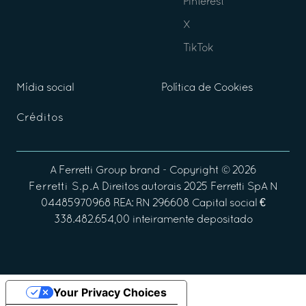
Pinterest
X
TikTok
Mídia social
Política de Cookies
Créditos
A
Ferretti Group
brand - Copyright ©
2026
Ferretti S.p.A
Direitos autorais 2025 Ferretti SpA N
04485970968 REA: RN 296608 Capital social €
338.482.654,00 inteiramente depositado
Your Privacy Choices