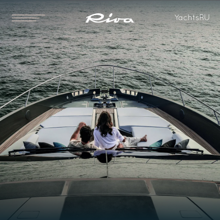
Yachts
RU