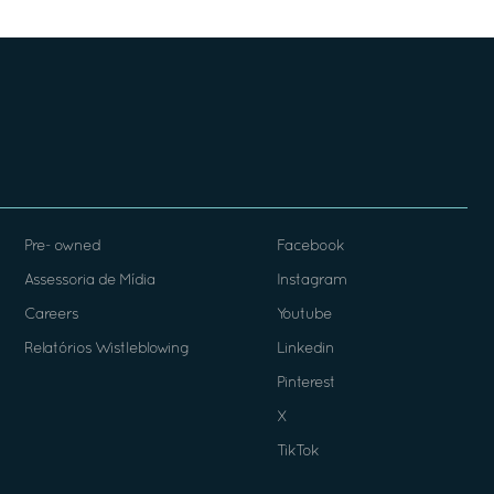
Pre- owned
Facebook
Assessoria de Mídia
Instagram
Careers
Youtube
Relatórios Wistleblowing
Linkedin
Pinterest
X
TikTok