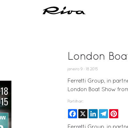
London Boa
janeiro 9 - 18 2015
Ferretti Group, in partn
London Boat Show from 
Partilhar:
Facebook
X
LinkedIn
Telegram
Pinte
Ferretti Group, in partn