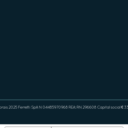
orais 2025 Ferretti SpA N 04485970968 REA: RN 296608 Capital social € 