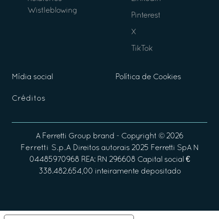
Wistleblowing
Pinterest
X
TikTok
Mídia social
Política de Cookies
Créditos
A
Ferretti Group
brand - Copyright ©
2026
Ferretti S.p.A
Direitos autorais 2025 Ferretti SpA N
04485970968 REA: RN 296608 Capital social €
338.482.654,00 inteiramente depositado