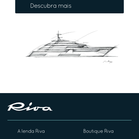
Descubra mais
A lenda Riva
Boutique Riva