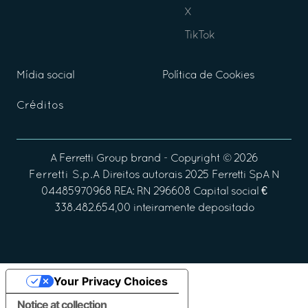
X
TikTok
Mídia social
Política de Cookies
Créditos
A
Ferretti Group
brand - Copyright ©
2026
Ferretti S.p.A
Direitos autorais 2025 Ferretti SpA N
04485970968 REA: RN 296608 Capital social €
338.482.654,00 inteiramente depositado
Your Privacy Choices
Notice at collection