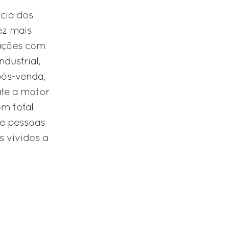
cia dos
ez mais
lações com
dustrial,
pós-venda,
ate a motor
m total
e pessoas
 vividos a