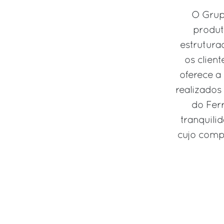
O Grup
produt
estrutura
os clien
oferece a
realizados
do Fer
tranquil
cujo comp