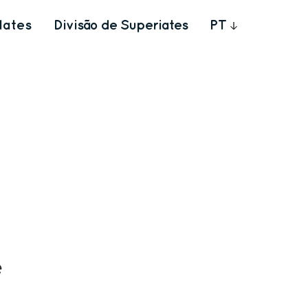
Iates
Divisão de Superiates
PT
e