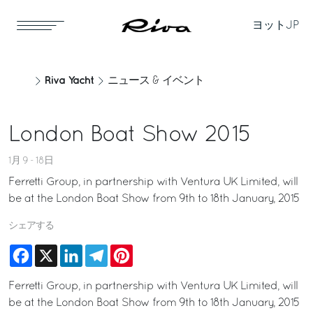
ヨット
JP
Riva Yacht
ニュース & イベント
London Boat Show 2015
1月 9 - 18日
Ferretti Group, in partnership with Ventura UK Limited, will
be at the London Boat Show from 9th to 18th January, 2015
シェアする
Facebook
X
LinkedIn
Telegram
Pinterest
Ferretti Group, in partnership with Ventura UK Limited, will
be at the London Boat Show from 9th to 18th January, 2015