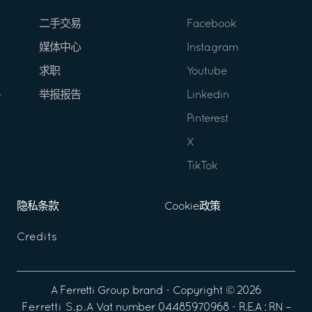
二手交易
Facebook
媒体中心
Instagram
求职
Youtube
举报报告
Linkedin
Pinterest
X
TikTok
隐私条款
Cookie政策
Credits
A
Ferretti Group
brand - Copyright ©
2026
Ferretti S.p.A
Vat number 04485970968 - R.E.A : RN –