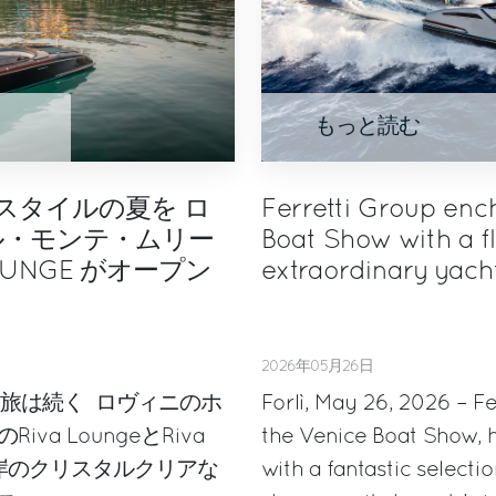
もっと読む
Aスタイルの夏を ロ
Ferretti Group enc
ル・モンテ・ムリー
Boat Show with a fl
OUNGE がオープン
extraordinary yach
2026年05月26日
nsが示す旅は続く ロヴィニのホ
Forlì, May 26, 2026 – Fe
va LoungeとRiva
the Venice Boat Show, h
ア海岸のクリスタルクリアな
with a fantastic selecti