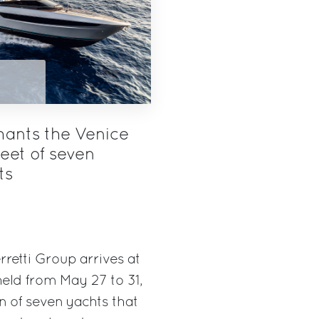
hants the Venice
eet of seven
ts
rretti Group arrives at
eld from May 27 to 31,
on of seven yachts that