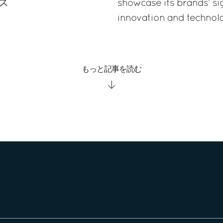
ス
showcase its brands’ si
innovation and technol
もっと記事を読む