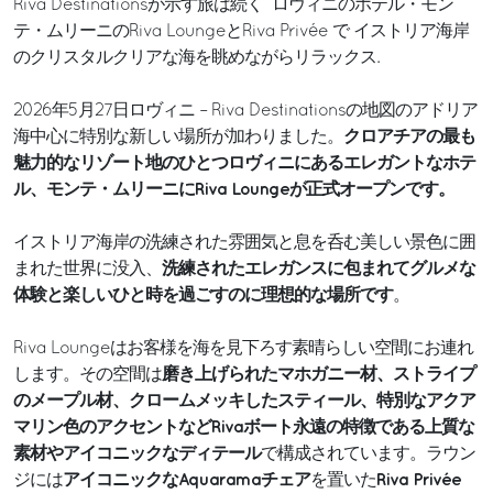
Riva Destinationsが示す旅は続く ロヴィニのホテル・モン
テ・ムリーニのRiva LoungeとRiva Privée で イストリア海岸
のクリスタルクリアな海を眺めながらリラックス.
2026年5月27日ロヴィニ – Riva Destinationsの地図のアドリア
クロアチアの最も
海中心に特別な新しい場所が加わりました。
魅力的なリゾート地のひとつロヴィニにあるエレガントなホテ
ル、モンテ・ムリーニにRiva Loungeが正式オープンです。
イストリア海岸の洗練された雰囲気と息を呑む美しい景色に囲
洗練されたエレガンスに包まれてグルメな
まれた世界に没入、
体験と楽しいひと時を過ごすのに理想的な場所です
。
Riva Loungeはお客様を海を見下ろす素晴らしい空間にお連れ
磨き上げられたマホガニー材、ストライプ
します。その空間は
のメープル材、クロームメッキしたスティール、特別なアクア
マリン色のアクセントなどRivaボート永遠の特徴である上質な
素材やアイコニックなディテール
で構成されています。ラウン
アイコニックなAquaramaチェア
Riva Privée
ジには
を置いた