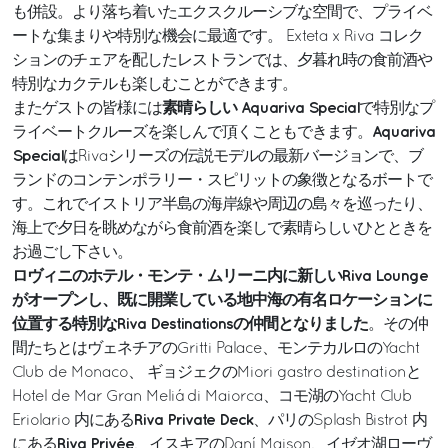
も併設。より落ち着いたエクスクルーシブな空間で、プライベ
ートな集まりや特別な機会に最適です。 Exteta x Riva コレク
ションのチェアを配したレストランでは、夕暮れ時の食前酒や
特別なカクテルも楽しむことができます。
素晴らしい Aquariva Special
またゲストの皆様には
で特別なプ
Aquariva
ライベートクルーズを楽しんで頂くこともできます。
Special
はRivaシリーズの伝説モデルの最新バージョンで、ブ
ランドのコンテンポラリー・スピリットの象徴となるボートで
す。これでイストリア半島の海岸線や周辺の島々を巡ったり、
海上で夕日を眺めながら食前酒を楽しで素晴らしいひとときを
お過ごし下さい。
ロヴィニのホテル・モンテ・ムリーニ内に新しいRiva Lounge
がオープンし、既に開業している地中海の有名ロケーションに
位置する特別なRiva Destinationsの仲間となりました
。その仲
間たちとはヴェネチアのGritti Palace、モンテカルロのYacht
Club de Monaco、 ギョジェクのMiori gastro destinationと
Hotel de Mar Gran Meliá di Maiorca、コモ湖のYacht Club
Riva Private Deck
Eriolario 内にある
、パリのSplash Bistrot 内
Riva Privée
にある
、イスキアのDaní Maison、イゼオ湖ローヴ