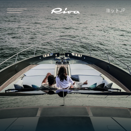
ヨット
JP