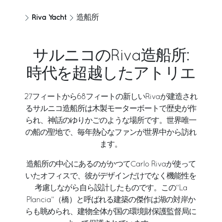
Riva Yacht
造船所
サルニコのRiva造船所:
時代を超越したアトリエ
27フィートから68フィートの新しいRivaが建造され
るサルニコ造船所は木製モーターボートで歴史が作
られ、神話のゆりかごのような場所です。世界唯一
の船の聖地で、毎年熱心なファンが世界中から訪れ
ます。
造船所の中心にあるのがかつてCarlo Rivaが使って
いたオフィスで、彼がデザインだけでなく機能性を
考慮しながら自ら設計したものです。この“La
Plancia”（橋）と呼ばれる建築の傑作は湖の対岸か
らも眺められ、建物全体が国の環境財保護監督局に