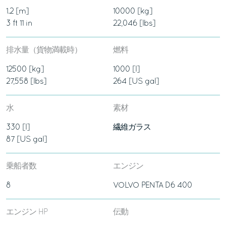
1.2 [m]
10000 [kg]
3 ft 11 in
22,046 [lbs]
排水量（貨物満載時）
燃料
12500 [kg]
1000 [l]
27,558 [lbs]
264 [US gal]
水
素材
330 [l]
繊維ガラス
87 [US gal]
乗船者数
エンジン
8
VOLVO PENTA D6 400
エンジン HP
伝動