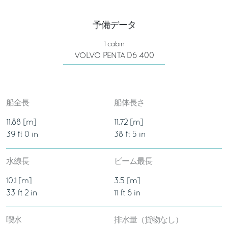
予備データ
1 cabin
VOLVO PENTA D6 400
船全長
船体長さ
11.88 [m]
11.72 [m]
39 ft 0 in
38 ft 5 in
水線長
ビーム最長
10.1 [m]
3.5 [m]
33 ft 2 in
11 ft 6 in
喫水
排水量（貨物なし）