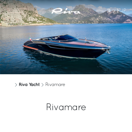
ヨット
JP
Riva Yacht
Rivamare
Rivamare