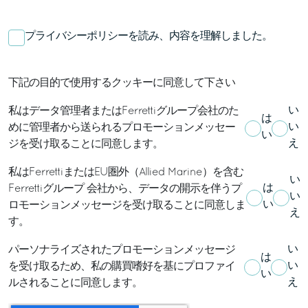
プライバシーポリシー
を読み、内容を理解しました。
下記の目的で使用するクッキーに同意して下さい
い
私はデータ管理者またはFerrettiグループ会社のた
は
い
めに管理者から送られるプロモーションメッセー
い
え
ジを受け取ることに同意します。
私はFerrettiまたはEU圏外（Allied Marine）を含む
い
は
Ferrettiグループ 会社から、データの開示を伴うプ
い
い
ロモーションメッセージを受け取ることに同意しま
え
す。
い
パーソナライズされたプロモーションメッセージ
は
い
を受け取るため、私の購買嗜好を基にプロファイ
い
え
ルされることに同意します。