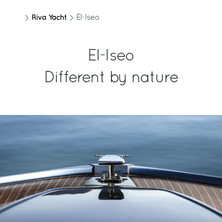
Riva Yacht
El-Iseo
El-Iseo
Different by nature