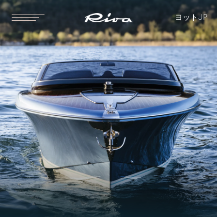
ヨット
JP