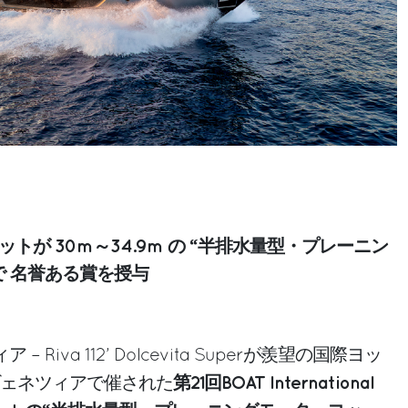
ットが 30m～34.9m の “半排水量型・プレーニン
で 名誉ある賞を授与
 Riva 112’ Dolcevita Superが羨望の国際ヨッ
第21回BOAT International
ヴェネツィアで催された