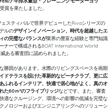
ht Awardsの“半排水量型・プレーニングモーターヨッ
受賞を果たしました。
フェスティバルで世界デビューしたRivaシリーズの
デザインイノベーション、時代を超越したエ
デルの
ィの完璧なバランスが
業界の豊富な経験と専門知識
構成されるBOAT International World
rdsの権威ある審査団に認められました。
な勝因があります。水際のリビングスペースを画期
イドテラスを設けた革新的なビーチクラブ、更に広
あふれるインテリア、快適で居心地がよく、真のオ
れた60m²のフライブリッジ
などです。また、審査
快適なクルージング、環境への影響の低減を完璧な
クノロジーおよびエンジニアリングへのソリューシ