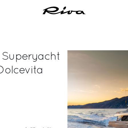
d Superyacht
Dolcevita