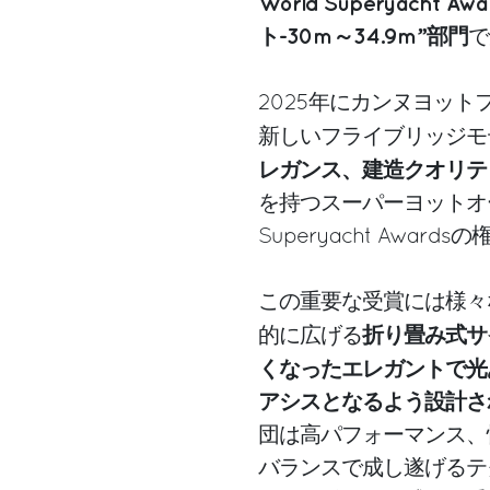
World Superyac
ト-30m～34.9m”部門
で
2025年にカンヌヨット
新しいフライブリッジモ
レガンス、建造クオリテ
を持つスーパーヨットオーナーで
Superyacht Awa
この重要な受賞には様々
折り畳み式サ
的に広げる
くなったエレガントで光
アシスとなるよう設計さ
団は高パフォーマンス、
バランスで成し遂げるテ