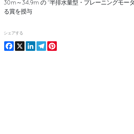
30m～34.9m の “半排水量型・プレーニングモ
る賞を授与
シェアする
Facebook
X
LinkedIn
Telegram
Pinterest