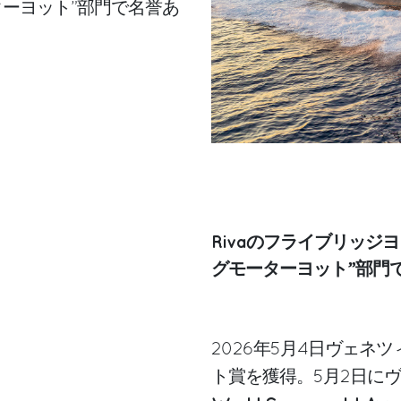
ーターヨット”部門で名誉あ
Rivaのフライブリッジヨ
グモーターヨット”部門
2026年5月4日ヴェネツィア –
ト賞を獲得。5月2日に