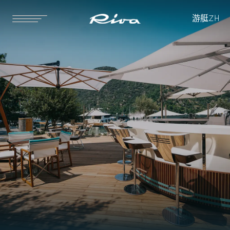
游艇
ZH