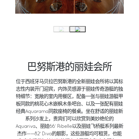
巴努斯港的丽娃会所
位于西班牙马贝拉巴努斯港的全新丽娃会所将以其标
志性内装开门迎宾，内饰灵感源于丽娃传奇游艇的独
特细节：宽敞的室内用餐区，配备一张与丽娃游艇甲
板同款的桃花心木嵌枫木条吧台、以及一张配有丽娃
经典Aquarama同款座椅的餐桌。坐在舒适的丽娃新
系列沙发上，贵宾们可以欣赏到美妙绝伦的
Aquariva、丽娃66’ Ribelle以及丽娃飞桥艇系列最新
杰作——82' Diva的靓影，这些游艇均可租赁，也能