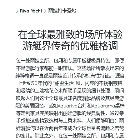
Riva Yacht
丽娃打卡圣地
在全球最雅致的场所体验
游艇界传奇的优雅格调
每一处丽娃会所、包厢和专属甲板都极具特色，即便
不是游艇行家都能一眼辨认。这些场所所散发出来的
纯粹格调一直都是丽娃设计传承的标志性特征。 源自
上世纪50年代的 “甜蜜生活”风，闪亮的不锈钢镀铬
和吸睛的上漆桃花心木所联手呈现的细节处理，瞬间
唤起人们对这个全球最具知名度游艇品牌及其经典游
艇的美丽回忆。诸如Aquariva台灯和Aquarama桌椅
等定制家具完美映射出丽娃游艇的经典调性，通过亲
手感触这些精致选材与上乘木料，人们便能明白：丽
娃游艇何以在近两百年来成为全球巨星名流趋之若鹜
的宠儿。除此之外，在每一处丽娃会所、包厢和专属