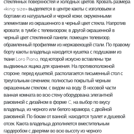
стеклянных поверхностей и холодных цветов. Кровать размера
«king-size» выделяется в центре каюты с изголовьем и
бортами из натуральной и черной кожи, окруженными
элементами из окрашенного в черный цвет стекла. Напротив
кровати, в тумбе с телевизором, в другой окрашенной в
черный цвет стеклянной панели, помещен телевизор,
обрамленный профилями из нержавеющей стали. По правому
борту каюты владельца находится кушетка с подушками из
ткани Loro Piana, под которой искусно вставлены три
выдвижных ящика для хранения. На противоположной
стороне, перед кушеткой, располагается письменный стол с
треугольным сечением, полностью покрытый черным
окрашенным стеклом, с видом на воду. В носовой части
ванная комната во всю стену оборудована элегантной
раковиной с дизайном в форме C, на выбор по вкусу
владельца, из черного или белого мрамора, с двойной
раковиной. По бокам от ванной, находится туалет и душевой
отсек. Каюта владельца дополняется вместительным
гардеробом с дверями во всю высоту из черного