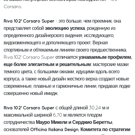
Corsaro.
Riva 102' Corsaro Super
- это больше, чем преемник, она
эволюцию успеха
представляет собой
, рожденную из
определенного дизайнерского видения, исследующего,
видоизменяющего и дополняющего проект. Верная
спортивным и обтекаемым линиям своего предшественника,
узнаваемым профилем,
Riva 102' Corsaro Super отличается
еще более элегантным и решительным
: мастерские мазки
темного цвета, с большими окнами, идущими вдоль всего
корпуса, а также новый дизайн жесткого верха создают новые
современные, плавные и гармоничные линии, придавая лодке
совершенно новый имидж.
Riva 102' Corsaro Super
с общей длиной 30,24 м и
максимальной шириной 6,70 м является плодом
Мауро Микели и Серджио Беретты
сотрудничества
,
Officina Italiana Design
Комитета по стратегии
основателей
,