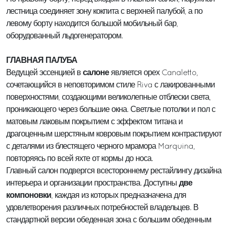
лестница соединяет зону кокпита с верхней палубой, а по
левому борту находится большой мобильный бар,
оборудованный льдогенератором.
ГЛАВНАЯ ПАЛУБА
салоне
Ведущей эссенцией в
является орех Canaletto,
сочетающийся в неповторимом стиле Riva с лакированными
поверхностями, создающими великолепные отблески света,
проникающего через большие окна. Светлые потолки и пол с
матовым лаковым покрытием с эффектом титана и
драгоценным шерстяным ковровым покрытием контрастируют
с деталями из блестящего черного мрамора Marquina,
повторяясь по всей яхте от кормы до носа.
Главный салон подвергся всестороннему рестайлингу дизайна
две
интерьера и организации пространства. Доступны
компоновки
, каждая из которых предназначена для
удовлетворения различных потребностей владельцев. В
стандартной версии обеденная зона с большим обеденным