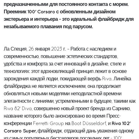
предназначенными для постоянного контакта с морем.
Преемник 100' Corsaro с обновленным дизайном
экстерьера и интерьера - это идеальный флайбридж для
незабываемого плавания под парусом.
Ла Специя, 26 января 2023 г. – Работа с наследием и
современностью, повышение эстетических стандартов,
удобства и комфорта за счет инноваций в дизайне, стиле и
технологиях: этот вдохновляющий принцип лежит в основе
зарождения каждой лодки, покидающей верфь Riva. Линейка
флайбриджа не является исключением, она продолжает
обновляться новыми моделями неподвластной времени
элегантности с линиями, устремленными в будущее, такими как
Riva 82' Diva, совершенно новый проект бренда из Сарнико,
название которого было анонсировано во время Пресс-
Riva 102'
конференции Ferretti Group на Boot Düsseldorf, и
Corsaro Super,
флайбридж, отдающий дань уважения одному
из самых популярных бестселлеров последних лет - 100'