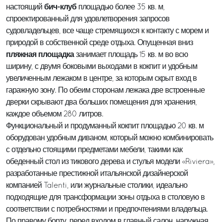
бич-клуб
настоящий
площадью более 35 кв. м,
спроектированный для удовлетворения запросов
судовладельцев, все чаще стремящихся к контакту с морем и
природой в собственной среде отдыха. Опущенная вниз
пляжная площадка
занимает площадь 15 кв. м во всю
ширину, с двумя боковыми выходами в кокпит и удобным
увеличенным лежаком в центре, за которым скрыт вход в
гаражную зону. По обеим сторонам лежака две встроенные
дверки скрывают два больших помещения для хранения,
каждое объемом 280 литров.
Функциональный и продуманный кокпит площадью 20 кв. м
оборудован удобным диваном, который можно комбинировать
с отдельно стоящими предметами мебели, такими как
обеденный стол из тикового дерева и стулья модели «Riviera»,
разработанные престижной итальянской дизайнерской
компанией Talenti, или журнальные столики, идеально
подходящие для трансформации зоны отдыха в столовую в
соответствии с потребностями и предпочтениями владельца.
По правому борту, перед входом в главный салон, наружная