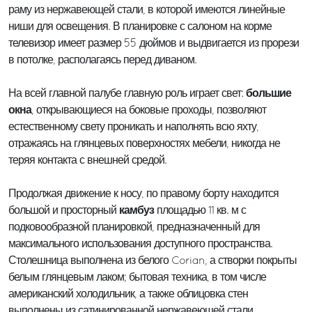
раму из нержавеющей стали, в которой имеются линейные
ниши для освещения. В планировке с салоном на корме
телевизор имеет размер 55 дюймов и выдвигается из прорези
в потолке, располагаясь перед диваном.
большие
На всей главной палубе главную роль играет свет:
окна
, открывающиеся на боковые проходы, позволяют
естественному свету проникать и наполнять всю яхту,
отражаясь на глянцевых поверхностях мебели, никогда не
теряя контакта с внешней средой.
Продолжая движение к носу, по правому борту находится
камбуз
большой и просторный
площадью 11 кв. м с
подковообразной планировкой, предназначенный для
максимального использования доступного пространства.
Столешница выполнена из белого Corian, а створки покрыты
белым глянцевым лаком; бытовая техника, в том числе
американский холодильник, а также облицовка стен
выполнены из сатинированной нержавеющей стали.