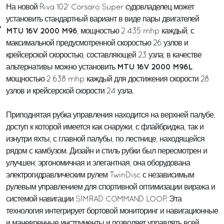
На новой Riva 102’ Corsaro Super судовладелец может
установить стандартный вариант в виде пары двигателей
MTU 16V 2000 M96
, мощностью 2 435 mhp каждый, с
максимальной предусмотренной скоростью 26 узлов и
крейсерской скоростью, составляющей 23 узла; в качестве
MTU 16V 2000 M96L
альтернативы можно установить
мощностью 2 638 mhp каждый для достижения скорости 28
узлов и крейсерской скорости 24 узла.
Приподнятая рубка управления находится на верхней палубе,
доступ к которой имеется как снаружи, с флайбриджа, так и
изнутри яхты, с главной палубы, по лестнице, находящейся
рядом с камбузом. Дизайн и стиль рубки был пересмотрен и
улучшен; эргономичная и элегантная, она оборудована
электрогидравлическим рулем TwinDisc с независимым
рулевым управлением для спортивной оптимизации виража и
системой навигации SIMRAD COMMAND LOOP. Эта
технология интегрирует бортовой мониторинг и навигационные
и маневренные инструменты и позволяет управлять всей