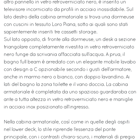
altro pannello in vetro retroverniciato nero, è inserito un
televisore incorniciato da profili in acciaio inossidabile. Sul
lato destro della cabina armatoriale si trova una dormeuse
con cuscini in tessuto Loro Piana, sotto ai quali sono stati
sapientemente inseriti tre cassetti storage.
Sul lato opposto, di fronte alla dormeuse, un desk a sezione
triangolare completamente rivestita in vetro retroverniciato
nero funge da scrivania affacciata sull’acqua. A prua, il
bagno full beam è arredato con un elegante mobile lavabo
con design a C opzionabile secondo i gusti dell’armatore,
anche in marmo nero o bianco, con doppio lavandino. Ai
lati del bagno la zona toilette e il vano doccia. La cabina
armatoriale è completata da uno spazioso guardaroba con
ante a tutta altezza in vetro retroverniciato nero e maniglie
in acciaio inox posizionato all’ingresso.
Nella cabina armatoriale, così come in quelle degli ospiti
nel lower deck, lo stile riprende l’essenza del ponte
principale, con i contrasti chiaro-scuro, i materiali di pregio