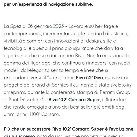
per un'esperienza di navigazione sublime.
La Spezia, 26 gennaio 2023 – Lavorare su heritage e
contemporaneità, incrementando gli standard di estetica,
vivibilità e comfort con innovazioni di design, stile e
tecnologia: è questo il principio ispiratore che da vita a
ogni barca che esce dai cantieri Riva. Non fa eccezione la
gamma dei flybridge, che continua a rinnovarsi con nuovi
modelli dall’eleganza senza tempo e linee che si
Riva 82’ Diva
protendono verso il futuro, come
, nuovissimo
progetto del brand di Sarnico il cui nome è stato svelato in
anteprima durante la conferenza stampa di Ferretti Group
Riva 102’ Corsaro Super
al Boot Düsseldorf, e
, il flybridge
che rende omaggio a uno dei best seller più amati degli
ultimi anni, il 100’ Corsaro.
Più che un successore, Riva 102’ Corsaro Super è l’evoluzione
di un successo
, nata da una visione progettuale precisa,