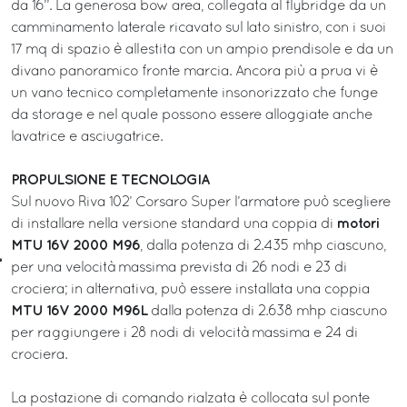
da 16’’. La generosa bow area, collegata al flybridge da un
camminamento laterale ricavato sul lato sinistro, con i suoi
17 mq di spazio è allestita con un ampio prendisole e da un
divano panoramico fronte marcia. Ancora più a prua vi è
un vano tecnico completamente insonorizzato che funge
da storage e nel quale possono essere alloggiate anche
lavatrice e asciugatrice.
PROPULSIONE E TECNOLOGIA
Sul nuovo Riva 102’ Corsaro Super l’armatore può scegliere
motori
di installare nella versione standard una coppia di
MTU 16V 2000 M96
, dalla potenza di 2.435 mhp ciascuno,
per una velocità massima prevista di 26 nodi e 23 di
crociera; in alternativa, può essere installata una coppia
MTU 16V 2000 M96L
dalla potenza di 2.638 mhp ciascuno
per raggiungere i 28 nodi di velocità massima e 24 di
crociera.
La postazione di comando rialzata è collocata sul ponte