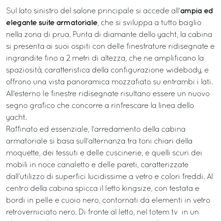
ampia ed
Sul lato sinistro del salone principale si accede all’
elegante suite armatoriale
, che si sviluppa a tutto baglio
nella zona di prua. Punta di diamante dello yacht, la cabina
si presenta ai suoi ospiti con delle finestrature ridisegnate e
ingrandite fino a 2 metri di altezza, che ne amplificano la
spaziosità, caratteristica della configurazione widebody, e
offrono una vista panoramica mozzafiato su entrambi i lati.
All’esterno le finestre ridisegnate risultano essere un nuovo
segno grafico che concorre a rinfrescare la linea dello
yacht.
Raffinato ed essenziale, l’arredamento della cabina
armatoriale si basa sull’alternanza tra toni chiari della
moquette, dei tessuti e delle cuscinerie, e quelli scuri dei
mobili in noce canaletto e delle pareti, caratterizzate
dall’utilizzo di superfici lucidissime a vetro e colori freddi. Al
centro della cabina spicca il letto kingsize, con testata e
bordi in pelle e cuoio nero, contornati da elementi in vetro
retroverniciato nero. Di fronte al letto, nel totem tv in un