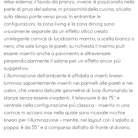
relax esterna; il tavolo da pranzo, invece, è posizionato nella
parte di prua del salone, in prossimità della cucina, situata
sullo stesso ponte verso prua. In entrambe le
configurazioni, la zona living e la zona dining sono
visivamente separate da un effetto ottico creato
un’elegante cornice di lucidissimo marmo, a scelta bianco o
nero, che sale lungo le pareti; su richiesta il marmo può
essere inserito anche a pavimento e attraversare
perpendicolarmente il salone per un effetto ancor più
suggestivo.
L’illuminazione dell’ambiente è affidata a inserti lineari
luminosi sapientemente inseriti nei pannelli alle pareti e nei
cielini, che creano delicate geometrie di luce illuminando le
stanze senza essere invadenti. Il televisore è da 75’’ e
centrale nella configurazione più classica - inserito in una
cornice in acciaio inox nella quale sono ricavate nicchie
lineari per l’illuminazione – mentre, nel layout con il salotto a
poppa, è da 55’’ e a comparsa dall’alto di fronte al divano.