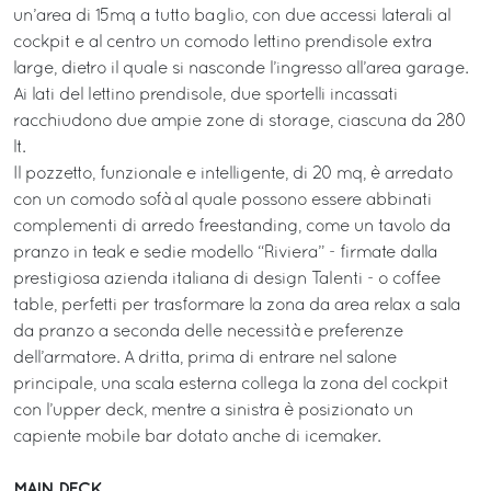
un’area di 15mq a tutto baglio, con due accessi laterali al
cockpit e al centro un comodo lettino prendisole extra
large, dietro il quale si nasconde l’ingresso all’area garage.
Ai lati del lettino prendisole, due sportelli incassati
racchiudono due ampie zone di storage, ciascuna da 280
lt.
Il pozzetto, funzionale e intelligente, di 20 mq, è arredato
con un comodo sofà al quale possono essere abbinati
complementi di arredo freestanding, come un tavolo da
pranzo in teak e sedie modello “Riviera” - firmate dalla
prestigiosa azienda italiana di design Talenti - o coffee
table, perfetti per trasformare la zona da area relax a sala
da pranzo a seconda delle necessità e preferenze
dell’armatore. A dritta, prima di entrare nel salone
principale, una scala esterna collega la zona del cockpit
con l’upper deck, mentre a sinistra è posizionato un
capiente mobile bar dotato anche di icemaker.
MAIN DECK