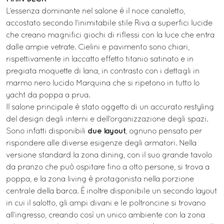
L’essenza dominante nel salone è il noce canaletto,
accostato secondo l’inimitabile stile Riva a superfici lucide
che creano magnifici giochi di riflessi con la luce che entra
dalle ampie vetrate. Cielini e pavimento sono chiari,
rispettivamente in laccatto effetto titanio satinato e in
pregiata moquette di lana, in contrasto con i dettagli in
marmo nero lucido Marquina che si ripetono in tutto lo
yacht da poppa a prua.
Il salone principale è stato oggetto di un accurato restyling
del design degli interni e dell’organizzazione degli spazi.
due layout
Sono infatti disponibili
, ognuno pensato per
rispondere alle diverse esigenze degli armatori. Nella
versione standard la zona dining, con il suo grande tavolo
da pranzo che può ospitare fino a otto persone, si trova a
poppa, e la zona living è protagonista nella porzione
centrale della barca. È inoltre disponibile un secondo layout
in cui il salotto, gli ampi divani e le poltroncine si trovano
all’ingresso, creando così un unico ambiente con la zona