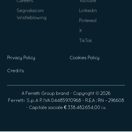
Careers
Youtube
Segnalazioni
Linkedin
Wistleblowing
Pinterest
X
TikTok
Privacy Policy
Cookies Policy
Credits
A
Ferretti Group
brand - Copyright ©
2026
Ferretti S.p.A
P. IVA 04485970968 - R.E.A : RN – 296608
- Capitale sociale € 338.482.654,00 i.v.