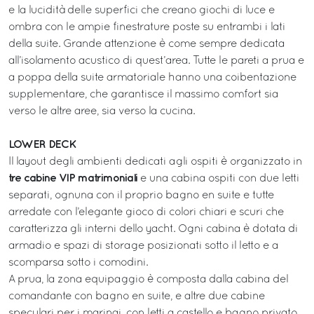
e la lucidità delle superfici che creano giochi di luce e
ombra con le ampie finestrature poste su entrambi i lati
della suite. Grande attenzione è come sempre dedicata
all’isolamento acustico di quest’area. Tutte le pareti a prua e
a poppa della suite armatoriale hanno una coibentazione
supplementare, che garantisce il massimo comfort sia
verso le altre aree, sia verso la cucina.
LOWER DECK
Il layout degli ambienti dedicati agli ospiti è organizzato in
tre cabine VIP matrimoniali
e una cabina ospiti con due letti
separati, ognuna con il proprio bagno en suite e tutte
arredate con l’elegante gioco di colori chiari e scuri che
caratterizza gli interni dello yacht. Ogni cabina è dotata di
armadio e spazi di storage posizionati sotto il letto e a
scomparsa sotto i comodini.
A prua, la zona equipaggio è composta dalla cabina del
comandante con bagno en suite, e altre due cabine
speculari per i marinai, con letti a castello e bagno privato.