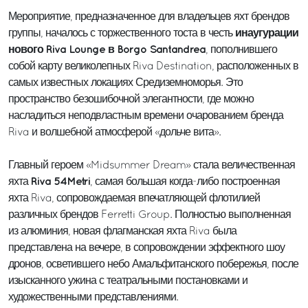
Мероприятие, предназначенное для владельцев яхт брендов
инаугурации
группы, началось с торжественного тоста в честь
нового Riva Lounge в Borgo Santandrea
, пополнившего
собой карту великолепных Riva Destination, расположенных в
самых известных локациях Средиземноморья. Это
пространство безошибочной элегантности, где можно
насладиться неподвластным времени очарованием бренда
Riva и волшебной атмосферой «дольче вита».
Главный героем «Midsummer Dream» стала величественная
Riva 54Metri
яхта
, самая большая когда-либо построенная
яхта Riva, сопровождаемая впечатляющей флотилией
различных брендов Ferretti Group. Полностью выполненная
из алюминия, новая флагманская яхта Riva была
представлена на вечере, в сопровождении эффектного шоу
дронов, осветившего небо Амальфитанского побережья, после
изысканного ужина с театральными постановками и
художественными представлениями.