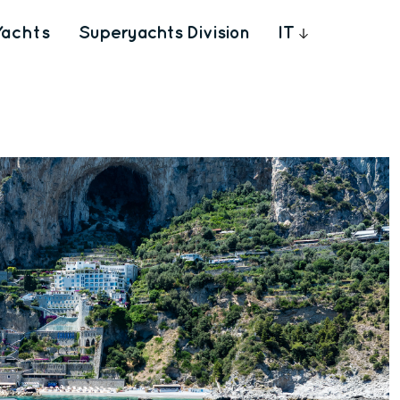
Yachts
Superyachts Division
IT