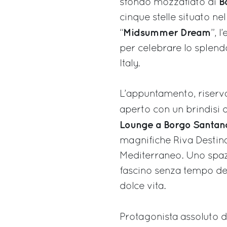
B
sfondo mozzafiato di
cinque stelle situato ne
Midsummer Dream
“
”, 
per celebrare lo splendo
Italy.
L’appuntamento, riserva
aperto con un brindisi d
Lounge a Borgo Santan
magnifiche Riva Destinat
Mediterraneo. Uno spazi
fascino senza tempo del
dolce vita.
Protagonista assoluto 