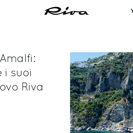
malfi:
 i suoi
uovo Riva