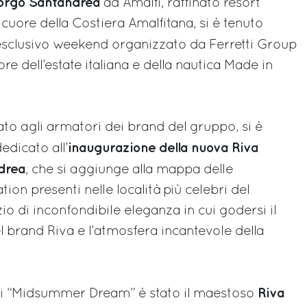
orgo Santandrea
ad Amalfi, raffinato resort
l cuore della Costiera Amalfitana, si è tenuto
l’esclusivo weekend organizzato da Ferretti Group
re dell’estate italiana e della nautica Made in
to agli armatori dei brand del gruppo, si è
inaugurazione della
nuova Riva
edicato all’
drea
, che si aggiunge alla mappa delle
ion presenti nelle località più celebri del
o di inconfondibile eleganza in cui godersi il
 brand Riva e l’atmosfera incantevole della
Riva
di “Midsummer Dream” è stato il maestoso