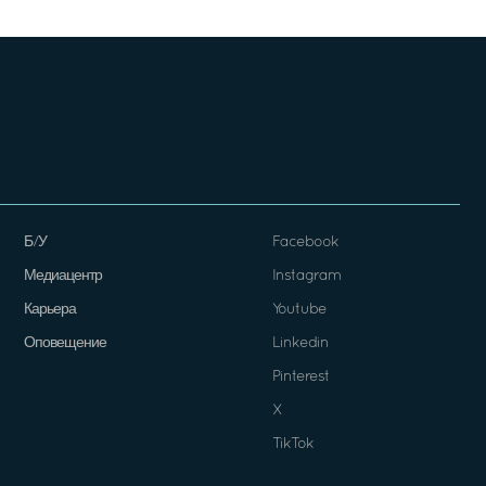
Б/У
Facebook
Медиацентр
Instagram
Карьера
Youtube
Оповещение
Linkedin
Pinterest
X
TikTok