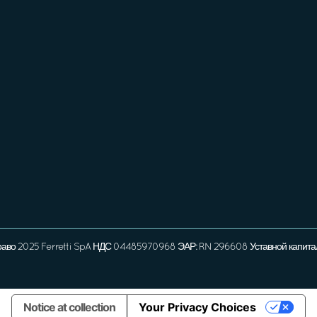
раво 2025 Ferretti SpA НДС 04485970968 ЭАР: RN 296608 Уставной капита
Notice at collection
Your Privacy Choices