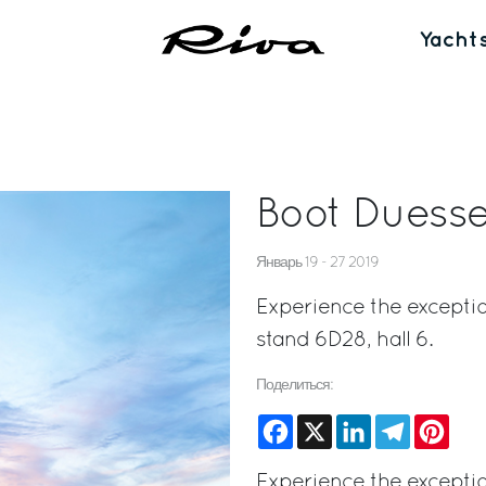
Yacht
Boot Duesse
Январь 19 - 27 2019
Experience the exceptio
stand 6D28, hall 6.
Поделиться:
Facebook
X
LinkedIn
Telegram
Pinte
Experience the exceptio