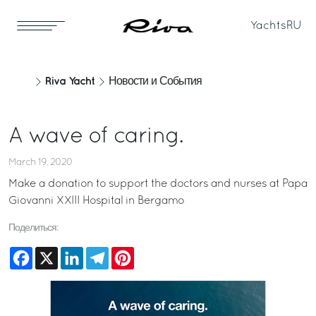
Yachts
RU
Riva Yacht
Новости и События
A wave of caring.
March 19, 2020
Make a donation to support the doctors and nurses at
Papa
Giovanni XXIII Hospital in Bergamo
Поделиться:
Facebook
X
LinkedIn
Telegram
Pinterest