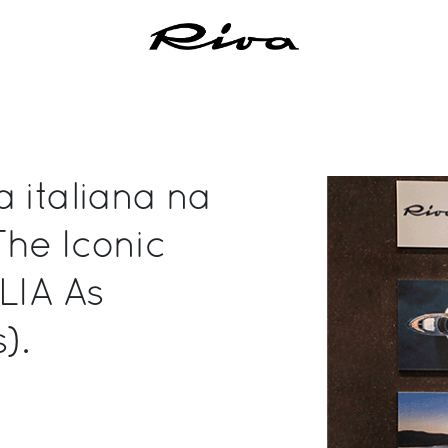
a italiana na
The Iconic
LIA As
).