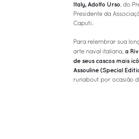
Italy, Adolfo Urso
, do P
Presidente da Associaç
Caputi.
Para relembrar sua long
a Ri
arte naval italiana,
de seus cascos mais icô
Assouline (Special Editi
runabout por ocasião de