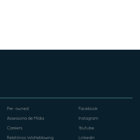
Pre- owned
Facebook
Assessoria de Mídia
Instagram
Careers
Youtube
Relatórios Wistleblowing
Linkedin