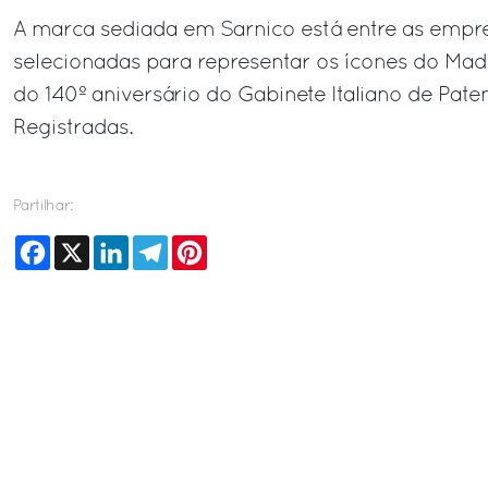
A marca sediada em Sarnico está entre as empre
selecionadas para representar os ícones do Made
do 140º aniversário do Gabinete Italiano de Pate
Registradas.
Partilhar:
Facebook
X
LinkedIn
Telegram
Pinterest