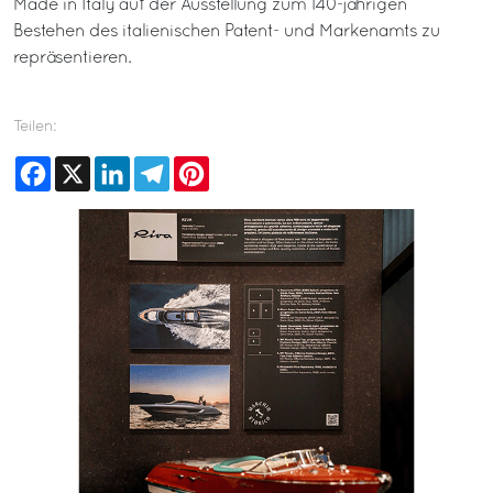
Made in Italy auf der Ausstellung zum 140-jährigen
Bestehen des italienischen Patent- und Markenamts zu
repräsentieren.
Teilen:
Facebook
X
LinkedIn
Telegram
Pinterest