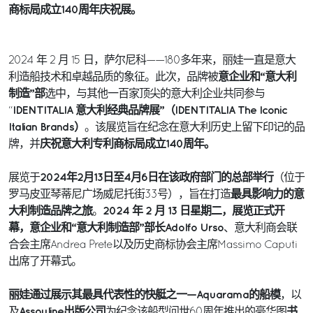
商标局成立140周年庆祝展。
2024 年 2 月 15 日，萨尔尼科——180多年来，丽娃一直是意大
意企业和“意大利
利造船技术和卓越品质的象征。此次，品牌被
制造”部
选中，与其他一百家顶尖的意大利企业共同参与
IDENTITALIA 意大利经典品牌展”（IDENTITALIA The Iconic
“
Italian Brands）
。该展览旨在纪念在意大利历史上留下印记的品
庆祝意大利专利商标局成立140周年。
牌，并
2024年2月13日至4月6日在该政府部门的总部举行
展览于
（位于
最具影响力的意
罗马皮亚琴蒂尼广场威尼托街33号），旨在打造
大利制造品牌之旅
2024 年 2 月 13 日星期二，展览正式开
。
幕，意企业和“意大利制造部”部长Adolfo Urso
、意大利商会联
合会主席Andrea Prete以及历史商标协会主席Massimo Caputi
出席了开幕式。
丽娃通过展示其最具代表性的快艇之一—Aquarama的船模
，以
Assouline出版公司
书
及
为纪念该船型问世60周年推出的豪华图