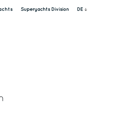
achts
Superyachts Division
DE
n