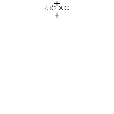
AMÉRIQUES
Le luxe de naviguer en toute
tranquillité
Entrepôt de Pièces Détachées
Les Points de service du Groupe peuvent compter sur un