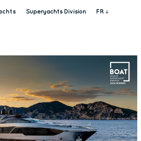
achts
Superyachts Division
FR