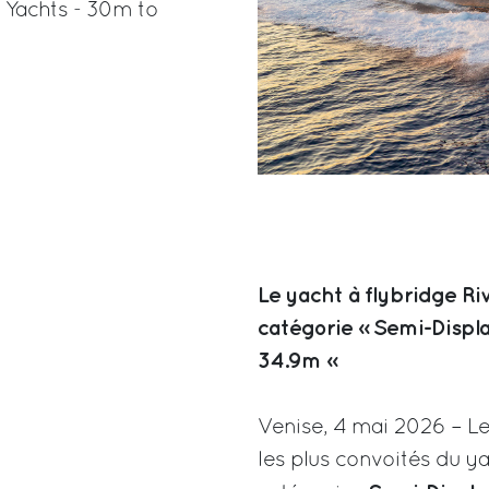
 Yachts - 30m to
Le yacht à flybridge Ri
catégorie « Semi-Displ
34.9m »
Venise, 4 mai 2026 – Le
les plus convoités du ya