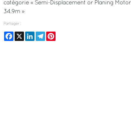
catégorie « Semi-Displacement or Planing Motor
34.9m »
Partager :
Facebook
X
LinkedIn
Telegram
Pinterest