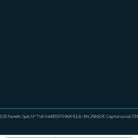
25 Ferretti SpA, N° TVA 04485970968 R.E.A : RN 296608 Capital social 33