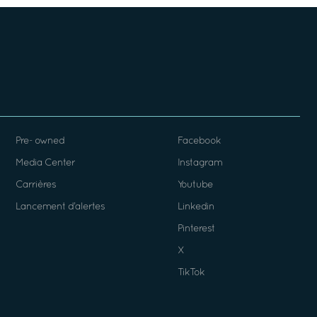
Pre- owned
Facebook
Media Center
Instagram
Carrières
Youtube
Lancement d’alertes
Linkedin
Pinterest
X
TikTok