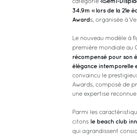
«Semi-Displa
catégorie
34.9m » lors de la 21e 
Award
s, organisée à Ve
Le nouveau modèle à fl
première mondiale au C
récompensé pour son éq
élégance intemporelle e
convaincu le prestigieu
Awards, composé de pro
une expertise reconnue 
Parmi les caractéristiq
le beach club in
citons
qui agrandissent consid