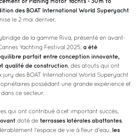
cement or Planing Motor Yachts - 30m to
édition des BOAT International World Superyacht
nise le 2 mai dernier.
ybridge de la gamme Riva, présenté en avant-
a été
annes Yachting Festival 2025,
uilibre parfait entre conception innovante,
t qualité de construction
, des atouts qui ont
x jury des BOAT International World Superyacht
priétaires possédant une grande expérience et
dans ce secteur.
ues qui ont contribué à cet important succès,
novant
terrasses latérales abattantes
doté de
,
les
érablement l'espace de vie à fleur d'eau,