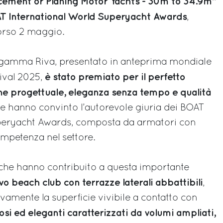
cement or Planing Motor Yachts - 30m to 34.9m”
OAT International World Superyacht Awards
,
corso 2 maggio.
la gamma Riva, presentato in anteprima mondiale
è stato premiato per il perfetto
ival 2025,
one progettuale, eleganza senza tempo e qualità
he hanno convinto l’autorevole giuria dei BOAT
peryacht Awards, composta da armatori con
mpetenza nel settore.
e che hanno contribuito a questa importante
vo beach club con terrazze laterali abbattibili
,
vamente la superficie vivibile a contatto con
nosi ed eleganti caratterizzati da volumi ampliati,