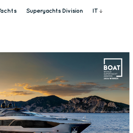
Yachts
Superyachts Division
IT