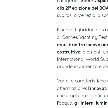
Semi-Displa
categoria “
alla 21ª edizione dei B
svoltasi a Venezia lo s
Il nuovo flybridge del
al Cannes Yachting Fest
equilibrio fra innovazi
costruttiva
, elementi c
International World Su
grande esperienza e co
Varie le caratteristich
innovati
affermazione: l’
che ampliano significati
gli interni lumi
l’acqua,