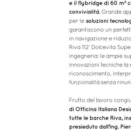
e il flybridge di 60 m²
convivialità
. Grande ap
soluzioni tecnolo
per le
garantiscono un perfett
in navigazione e riduzi
Riva 112’ Dolcevita Supe
ingegneria: le ampie supe
innovazioni tecniche l
riconoscimento, interp
funzionalità senza rinun
Frutto del lavoro congi
di Officina Italiana Des
tutte le barche Riva, i
presieduto dall’Ing. Pie