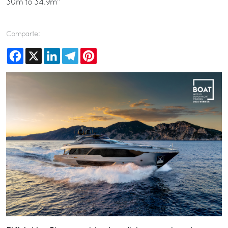
30m to 34.9m”
Comparte:
Facebook
X
LinkedIn
Telegram
Pinterest