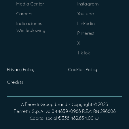
Media Center
Instagram
Careers
Youtube
Indicaciones
Linkedin
Wistleblowing
Pinterest
X
TikTok
Privacy Policy
Cookies Policy
Credits
A
Ferretti Group
brand - Copyright ©
2026
Ferretti S.p.A
Iva 04485970968 R.E.A: RN 296608
Capital social € 338.482.654,00 i.v.