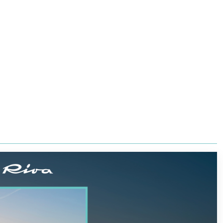
Yates
Superyachts Division
ES