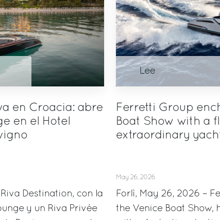
Lee
va en Croacia: abre
Ferretti Group enc
e en el Hotel
Boat Show with a fl
vigno
extraordinary yach
May 26, 2026
 Riva Destination, con la
Forlì, May 26, 2026 – Fe
ounge y un Riva Privée
the Venice Boat Show, h