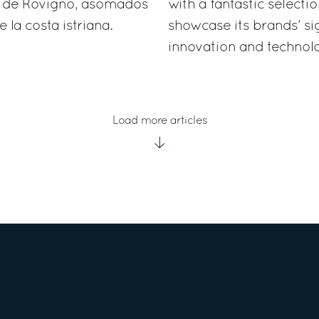
ni de Rovigno, asomados
with a fantastic selecti
e la costa istriana.
showcase its brands’ si
innovation and technol
Load more articles