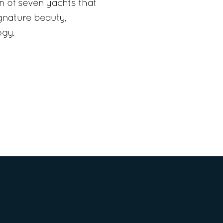
on of seven yachts that
gnature beauty,
ogy.