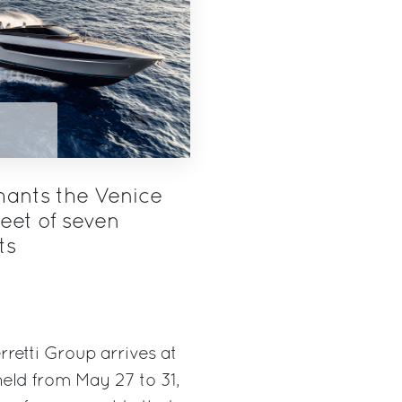
hants the Venice
eet of seven
ts
rretti Group arrives at
eld from May 27 to 31,