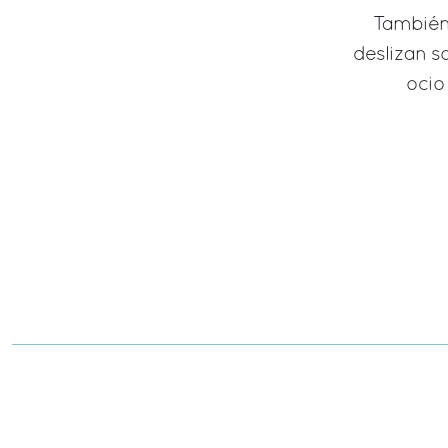
También 
deslizan s
ocio