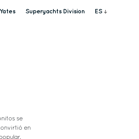
Yates
Superyachts Division
ES
nitos se
convirtió en
popular.