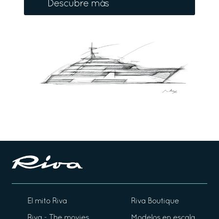
Descubre más
El mito Riva
Riva Boutique
Riva - The movies
Modelos en escala