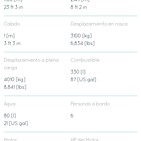
23 ft 3 in
8 ft 2 in
Calado
Desplazamiento en rosca
1 [m]
3100 [kg]
3 ft 3 in
6,834 [lbs]
Desplazamiento a plena
Combustible
carga
330 [l]
4010 [kg]
87 [US gal]
8,841 [lbs]
Agua
Personas a bordo
80 [l]
6
21 [US gal]
Motor
HP del Motor