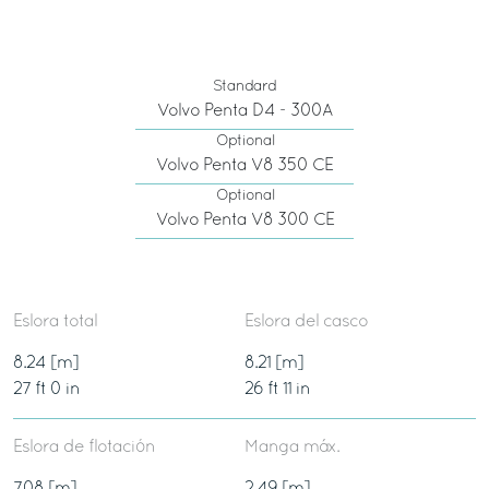
Standard
Volvo Penta D4 - 300A
Optional
Volvo Penta V8 350 CE
Optional
Volvo Penta V8 300 CE
Eslora total
Eslora del casco
8.24 [m]
8.21 [m]
27 ft 0 in
26 ft 11 in
Eslora de flotación
Manga máx.
7.08 [m]
2.49 [m]