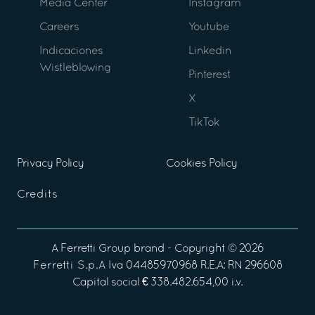
Media Center
Instagram
Careers
Youtube
Indicaciones
Linkedin
Wistleblowing
Pinterest
X
TikTok
Privacy Policy
Cookies Policy
Credits
A
Ferretti Group
brand - Copyright ©
2026
Ferretti S.p.A
Iva 04485970968 R.E.A: RN 296608
Capital social € 338.482.654,00 i.v.