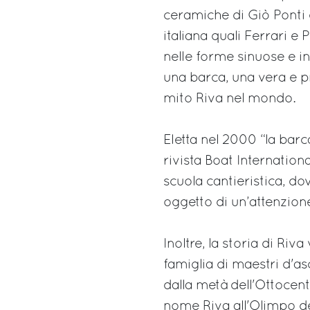
ceramiche di Giò Ponti e
italiana quali Ferrari e 
nelle forme sinuose e i
una barca, una vera e p
mito Riva nel mondo.
Eletta nel 2000 “la barca
rivista Boat Internation
scuola cantieristica, dov
oggetto di un’attenzion
Inoltre, la storia di Riv
famiglia di maestri d'asc
dalla metà dell'Ottocen
nome Riva all'Olimpo d