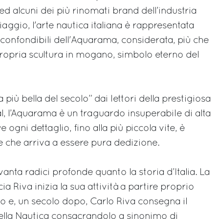
d alcuni dei più rinomati brand dell’industria
Piaggio, l'arte nautica italiana è rappresentata
nconfondibili dell'Aquarama, considerata, più che
ropria scultura in mogano, simbolo eterno del
 più bella del secolo” dai lettori della prestigiosa
al, l’Aquarama è un traguardo insuperabile di alta
e ogni dettaglio, fino alla più piccola vite, è
e che arriva a essere pura dedizione.
a vanta radici profonde quanto la storia d’Italia. La
ia Riva inizia la sua attività a partire proprio
to e, un secolo dopo, Carlo Riva consegna il
ella Nautica consacrandolo a sinonimo di