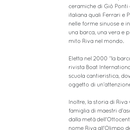
ceramiche di Giò Ponti e
italiana quali Ferrari e 
nelle forme sinuose e i
una barca, una vera e p
mito Riva nel mondo.
Eletta nel 2000 “la barca
rivista Boat Internation
scuola cantieristica, dov
oggetto di un’attenzion
Inoltre, la storia di Riv
famiglia di maestri d'asc
dalla metà dell'Ottocen
nome Riva all'Olimpo d