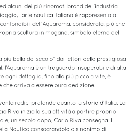
d alcuni dei più rinomati brand dell’industria
Piaggio, l'arte nautica italiana è rappresentata
nconfondibili dell'Aquarama, considerata, più che
ropria scultura in mogano, simbolo eterno del
 più bella del secolo” dai lettori della prestigiosa
al, l’Aquarama è un traguardo insuperabile di alta
e ogni dettaglio, fino alla più piccola vite, è
e che arriva a essere pura dedizione.
a vanta radici profonde quanto la storia d’Italia. La
ia Riva inizia la sua attività a partire proprio
to e, un secolo dopo, Carlo Riva consegna il
ella Nautica consacrandolo a sinonimo di