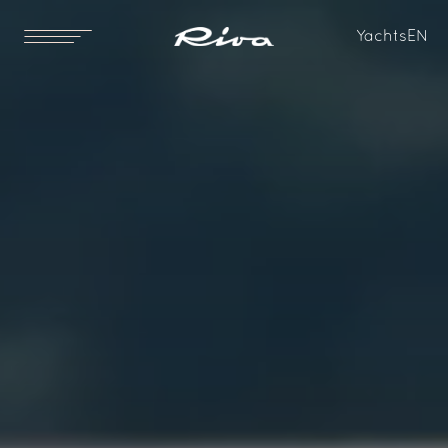
Yachts
EN