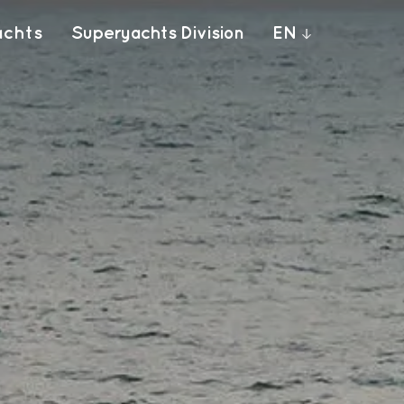
achts
Superyachts Division
EN