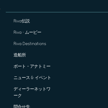
Riva伝説
Riva - ムービー
Riva Destinations
造船所
ボート・アナトミー
ニュース & イベント
ディーラーネットワ
ーク
問合せ先