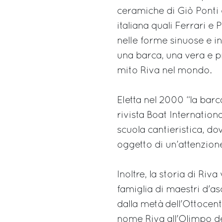
ceramiche di Giò Ponti e
italiana quali Ferrari e 
nelle forme sinuose e i
una barca, una vera e p
mito Riva nel mondo.
Eletta nel 2000 “la barca
rivista Boat Internation
scuola cantieristica, dov
oggetto di un’attenzion
Inoltre, la storia di Riv
famiglia di maestri d'asc
dalla metà dell'Ottocen
nome Riva all'Olimpo d