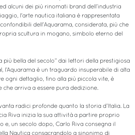
d alcuni dei più rinomati brand dell’industria
Piaggio, l'arte nautica italiana è rappresentata
nconfondibili dell'Aquarama, considerata, più che
ropria scultura in mogano, simbolo eterno del
 più bella del secolo” dai lettori della prestigiosa
al, l’Aquarama è un traguardo insuperabile di alta
e ogni dettaglio, fino alla più piccola vite, è
e che arriva a essere pura dedizione.
a vanta radici profonde quanto la storia d’Italia. La
ia Riva inizia la sua attività a partire proprio
to e, un secolo dopo, Carlo Riva consegna il
ella Nautica consacrandolo a sinonimo di