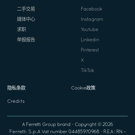
二手交易
Facebook
媒体中心
Instagram
求职
Youtube
举报报告
Linkedin
Pinterest
X
TikTok
隐私条款
Cookie政策
Credits
A
Ferretti Group
brand - Copyright ©
2026
Ferretti S.p.A
Vat number 04485970968 - R.E.A : RN –