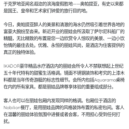
于克罗地亚闻名遐迩的滨海度假胜地——奥帕提亚，有史以来都
是国王、皇帝和艺术家们钟爱的旅行目的地。
今日，奥帕提亚醉人的美景和清澈的海水仍然吸引着世界各地的
富豪大腕纷至沓来。新近开业的丽娃会所汲取了萨尔尼科船厂的
精髓，无比精致的布置是您一边欣赏令人惊叹的美景、一边小饮
怡情的最佳去处。优雅、永恒的丽娃风尚，是酒店为住客提供的
真正的独特体验。
IKADOR豪华精品水疗酒店内的丽娃会所令人不禁联想起上世纪
五十年代特有的甜蜜生活格调。镜面不锈钢装饰和考究的上漆木
料都是当年传奇游艇的标志性细节。会所内包括Aquarama桌椅
在内的所有家具，都是丽娃品牌尊享体验的重要组成部分。
客人也可以在丽娃包厢内发现同样的格调。包厢位于酒店的
Nobilion餐厅，是用丽娃品牌的风格装饰布置的私密包间。客人
在温馨的丽娃体验氛围中进餐或者会客，不用担心受到任何打
扰。