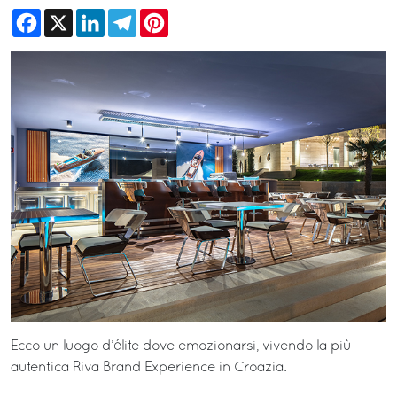
Facebook
X
LinkedIn
Telegram
Pinterest
Ecco un luogo d’élite dove emozionarsi, vivendo la più
autentica Riva Brand Experience in Croazia.