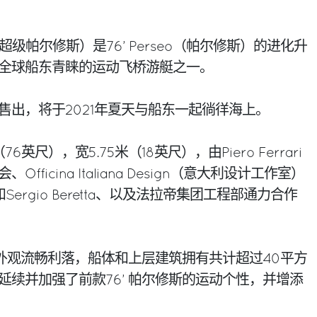
per（超级帕尔修斯）是76’ Perseo（帕尔修斯）的进化升
全球船东青睐的运动飞桥游艇之一。
售出，将于2021年夏天与船东一起徜徉海上。
6英尺），宽5.75米（18英尺），由Piero Ferrari
ficina Italiana Design（意大利设计工作室）
li和Sergio Beretta、以及法拉帝集团工程部通力合作
的外观流畅利落，船体和上层建筑拥有共计超过40平方
延续并加强了前款76’ 帕尔修斯的运动个性，并增添