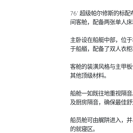
76’ 超级帕尔修斯的标
间客舱，配备两张单人床
主卧设在船艇中部，位于
于船艏，配备了双人衣柜
客舱的装潢风格与主甲板
其他顶级材料。
船舱一如既往地重视隔音
及厨房隔音，确保最佳舒
船员舱可由艉阱进入，并
的就寝区。