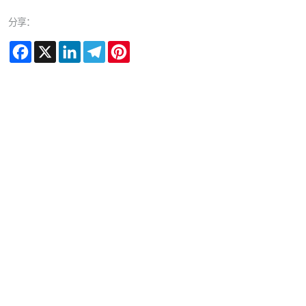
分享：
Facebook
X
LinkedIn
Telegram
Pinterest