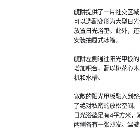
艉阱提供了一片社交区域
可以选配变形为大型日光
放置日光浴垫。此外，还
安装抽屉式冰箱。
艉阱左侧通往阳光甲板的
增加吧台，配以桃花心木
机和水槽。
宽敞的阳光甲板融入到整
了绝对私密的放松空间。
日光浴垫足有4平方米，
两侧各有一张沙发。驾驶