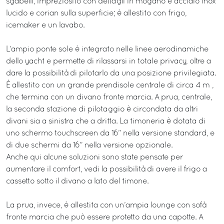
sgabelli, impreziosito con dettagli in mogano e acciaio inox
lucido e corian sulla superficie; è allestito con frigo,
icemaker e un lavabo.
L’ampio ponte sole è integrato nelle linee aerodinamiche
dello yacht e permette di rilassarsi in totale privacy, oltre a
dare la possibilità di pilotarlo da una posizione privilegiata.
È allestito con un grande prendisole centrale di circa 4 m²,
che termina con un divano fronte marcia. A prua, centrale,
la seconda stazione di pilotaggio è circondata da altri
divani sia a sinistra che a dritta. La timoneria è dotata di
uno schermo touchscreen da 16” nella versione standard, e
di due schermi da 16” nella versione opzionale.
Anche qui alcune soluzioni sono state pensate per
aumentare il comfort, vedi la possibilità di avere il frigo a
cassetto sotto il divano a lato del timone.
La prua, invece, è allestita con un’ampia lounge con sofà
fronte marcia che può essere protetto da una capotte. A