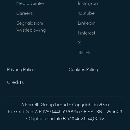
Media Center
Instagram
Careers
Youtube
Segnalazioni
Linkedin
Wistleblowing
Pinterest
X
TikTok
Privacy Policy
Cookies Policy
Credits
A
Ferretti Group
brand - Copyright ©
2026
Ferretti S.p.A
P. IVA 04485970968 - R.E.A : RN – 296608
- Capitale sociale € 338.482.654,00 i.v.