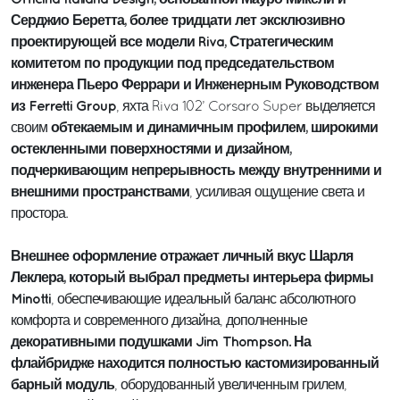
Серджио Беретта, более тридцати лет эксклюзивно
проектирующей все модели Riva, Стратегическим
комитетом по продукции под председательством
инженера Пьеро Феррари и Инженерным Руководством
из Ferretti Group
, яхта Riva 102’ Corsaro Super выделяется
обтекаемым и динамичным профилем, широкими
своим
остекленными поверхностями и дизайном,
подчеркивающим непрерывность между внутренними и
внешними пространствами
, усиливая ощущение света и
простора.
Внешнее оформление отражает личный вкус Шарля
Леклера, который выбрал предметы интерьера фирмы
Minotti
, обеспечивающие идеальный баланс абсолютного
комфорта и современного дизайна, дополненные
декоративными подушками Jim Thompson.
На
флайбридже находится полностью кастомизированный
барный модуль
, оборудованный увеличенным грилем,