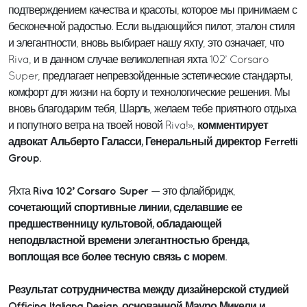
подтверждением качества и красоты, которое мы принимаем с
бесконечной радостью. Если выдающийся пилот, эталон стиля
и элегантности, вновь выбирает нашу яхту, это означает, что
Riva, и в данном случае великолепная яхта 102’ Corsaro
Super, предлагает непревзойденные эстетические стандарты,
комфорт для жизни на борту и технологические решения. Мы
вновь благодарим тебя, Шарль, желаем тебе приятного отдыха
комментирует
и попутного ветра на твоей новой Riva!»,
адвокат Альберто Галасси, Генеральный директор Ferretti
Group
.
Riva 102’ Corsaro Super
Яхта
— это флайбридж,
сочетающий спортивные линии, сделавшие ее
предшественницу культовой, обладающей
неподвластной времени элегантностью бренда,
воплощая все более тесную связь с морем
.
Результат сотрудничества между дизайнерской студией
Officina Italiana Design, основанной Мауро Микели и