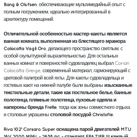
Bang & Olufsen
, обеспечивающие мультимедийный опыт с
полным погружением, идеально интегрированный в
архитектуру помещений.
Отличительной особенностью мастер-каюты является
ванная комната, выполненная из блестящего мрамора
Calacatta Vagli Oro
, делающего пространство светлым, с
особой скульптурной выразительностью. Для остальных
ванных комнат и поверхностей судовладелец выбрал Corian
Calacatta Greige, современный материал, гармонирующий с
цветовой палитрой всей яхты. Для каюты судовладельца и
изысканные
гостевых кают на нижней палубе были выбраны
текстильные детали, такие как постельное белье, банные
полотенца, пляжные полотенца, пуховые одеяла и
напероны бренда Frette
, тогда как зоны совместного отдыха
столовой посудой Christofle
и столовые украшены
.
Riva 102’ Corsaro Super оснащена парой двигателей MTU
16V 2000 M96L - 2638 л.с. - стандарт EPA TIER III каждый,