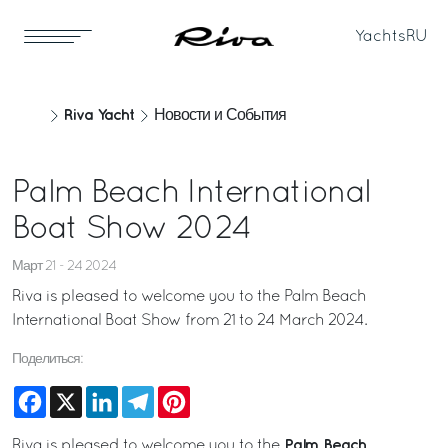
Yachts
RU
Riva Yacht
Новости и События
Palm Beach International
Boat Show 2024
Март 21 - 24 2024
Riva is pleased to welcome you to the Palm Beach
International Boat Show from 21 to 24 March 2024.
Поделиться:
Facebook
X
LinkedIn
Telegram
Pinterest
Palm Beach
Riva is pleased to welcome you to the