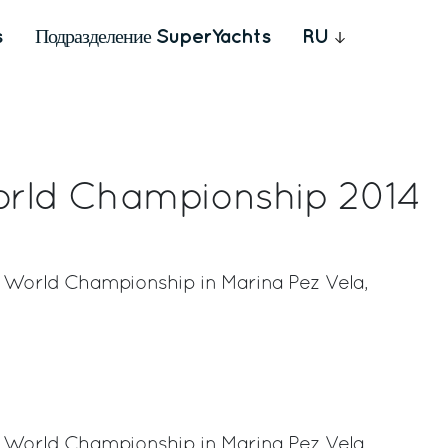
s
Подразделение SuperYachts
RU
orld Championship 2014
re World Championship in Marina Pez Vela,
rest
re World Championship in Marina Pez Vela,