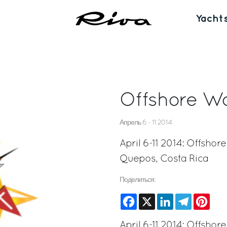
Yacht
Offshore W
Апрель 6 - 11 2014
April 6-11 2014: Offsho
Quepos, Costa Rica
Поделиться:
Facebook
X
LinkedIn
Telegram
Pinte
April 6-11 2014: Offsho