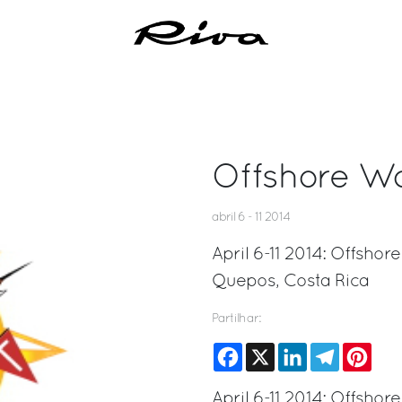
Offshore W
abril 6 - 11 2014
April 6-11 2014: Offsho
Quepos, Costa Rica
Partilhar:
Facebook
X
LinkedIn
Telegram
Pinte
April 6-11 2014: Offsho