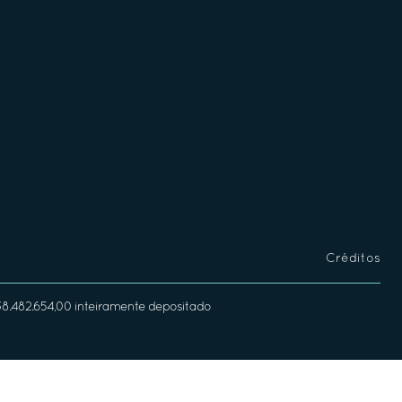
Créditos
338.482.654,00 inteiramente depositado