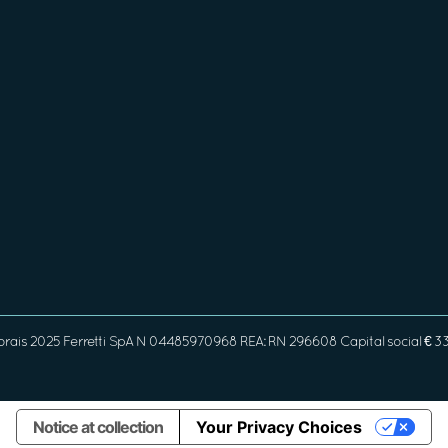
orais 2025 Ferretti SpA N 04485970968 REA: RN 296608 Capital social € 
Notice at collection
Your Privacy Choices