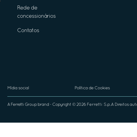
Rede de
concessionários
Contatos
Mídia social
Política de Cookies
A
Ferretti Group
brand - Copyright ©
2026
Ferretti S.p.A
Direitos aut