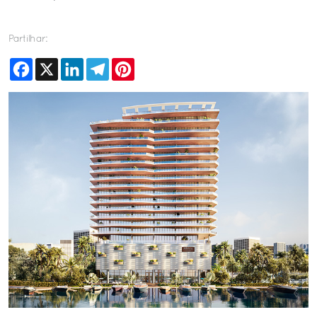
Partilhar:
Facebook
X
LinkedIn
Telegram
Pinterest